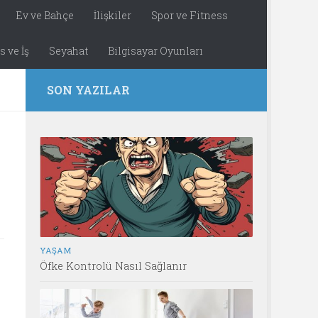
Ev ve Bahçe
İlişkiler
Spor ve Fitness
 ve İş
Seyahat
Bilgisayar Oyunları
SON YAZILAR
YAŞAM
Öfke Kontrolü Nasıl Sağlanır