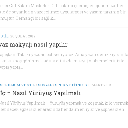
ırıcı Cilt Bakım Maskeleri Cilt bakımı geçmişten günümüze her
le de bayanların vazgeçilmez uygulaması ve yaşam tarzının bir
muştur. Herhangi bir sağlık...
 STIL
26 ŞUBAT 2019
yaz makyajı nasıl yapılır
yapışkan. Tabi ki yazdan bahsediyoruz. Ama yazın deniz kıyısınd
 kalkıp hoş görünmek adına elinizde makyaj malzemelerinizle
apış yapış...
ISEL BAKIM VE STIL
/
SOSYAL
/
SPOR VE FITNESS
3 MART 2018
İçin Nasıl Yürüyüş Yapılmalı
 Nasıl Yürüyüş Yapılmalı Yürüyüş yapmak ve koşmak, kilo verme
ilebilecek egzersizler arasında her daim en iyisi ve şüphesiz en