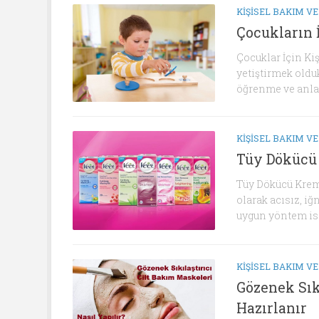
KIŞISEL BAKIM VE
Çocukların İ
Çocuklar İçin Ki
yetiştirmek olduk
öğrenme ve anla
KIŞISEL BAKIM VE
Tüy Dökücü 
Tüy Dökücü Krem 
olarak acısız, i
uygun yöntem ise
KIŞISEL BAKIM VE
Gözenek Sık
Hazırlanır