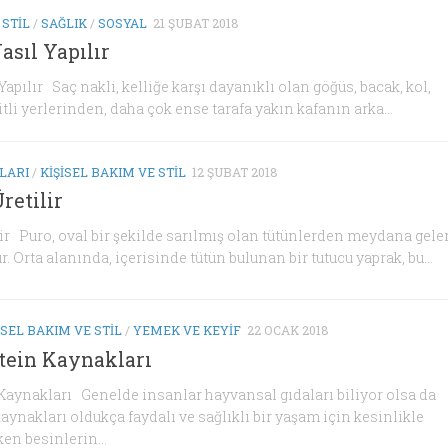
 STIL
/
SAĞLIK
/
SOSYAL
21 ŞUBAT 2018
asıl Yapılır
apılır Saç nakli, kelliğe karşı dayanıklı olan göğüs, bacak, kol,
tli yerlerinden, daha çok ense tarafa yakın kafanın arka...
LARI
/
KIŞISEL BAKIM VE STIL
12 ŞUBAT 2018
retilir
lir Puro, oval bir şekilde sarılmış olan tütünlerden meydana gele
r. Orta alanında, içerisinde tütün bulunan bir tutucu yaprak, bu...
ISEL BAKIM VE STIL
/
YEMEK VE KEYIF
22 OCAK 2018
otein Kaynakları
 Kaynakları Genelde insanlar hayvansal gıdaları biliyor olsa da
kaynakları oldukça faydalı ve sağlıklı bir yaşam için kesinlikle
en besinlerin...