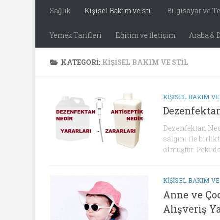
Sağlık
Kişisel Bakım ve stil
Bilgisayar ve T
Yemek Tarifleri
Eğitim ve İletişim
Araba & D
KATEGORI:
KIŞISEL BAKIM VE STIL
KIŞISEL BAKIM VE
Dezenfektan
Dezenfektan Nedi
salgını ile birl
olmuştur. Peki de
KIŞISEL BAKIM VE
Anne ve Çoc
Alışveriş Ya