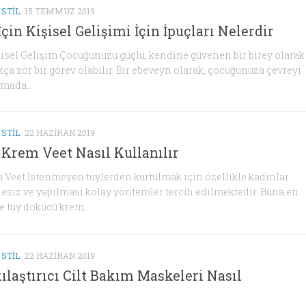
 STIL
15 TEMMUZ 2019
çin Kişisel Gelişimi İçin İpuçları Nelerdir
şisel Gelişim Çocuğunuzu güçlü, kendine güvenen bir birey olarak
ça zor bir görev olabilir. Bir ebeveyn olarak, çocuğunuza çevreyi
mada...
 STIL
22 HAZIRAN 2019
Krem Veet Nasıl Kullanılır
Veet İstenmeyen tüylerden kurtulmak için özellikle kadınlar
ğnesiz ve yapılması kolay yöntemler tercih edilmektedir. Buna en
 tüy dökücü krem...
 STIL
22 HAZIRAN 2019
ılaştırıcı Cilt Bakım Maskeleri Nasıl