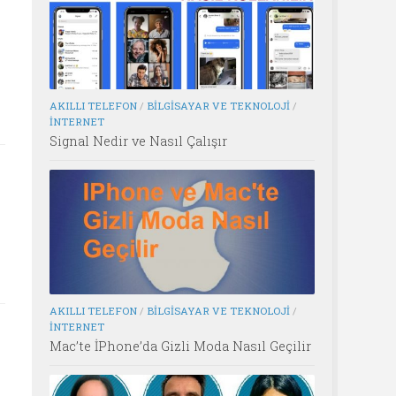
AKILLI TELEFON
/
BILGISAYAR VE TEKNOLOJI
/
İNTERNET
Signal Nedir ve Nasıl Çalışır
AKILLI TELEFON
/
BILGISAYAR VE TEKNOLOJI
/
İNTERNET
Mac’te İPhone’da Gizli Moda Nasıl Geçilir