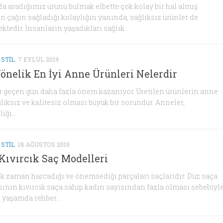
a aradığımız ürünü bulmak elbette çok kolay bir hal almış
n çağın sağladığı kolaylığın yanında, sağlıksız ürünler de
tedir. İnsanların yaşadıkları sağlık...
 STIL
7 EYLÜL 2019
önelik En İyi Anne Ürünleri Nelerdir
 geçen gün daha fazla önem kazanıyor. Üretilen ürünlerin anne
lıksız ve kalitesiz olması büyük bir sorundur. Anneler,
ığı...
 STIL
18 AĞUSTOS 2019
Kıvırcık Saç Modelleri
k zaman harcadığı ve önemsediği parçaları saçlarıdır. Düz saça
sının kıvırcık saça sahip kadın sayısından fazla olması sebebiyl
 yaşamda rehber...