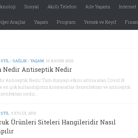
eknoloji
Sosyal
Akıllı Telefon
Aile Yaşamı
İnternet
iğer Araçlar
Yaşam
Program
Yemek ve Keyif
Finans
 STIL
/
SAĞLIK
/
YAŞAM
16 KASIM 2020
 Nedir Antiseptik Nedir
r Antiseptik Nedir Tüm dünyayı etkisi altına alan Covid 19
ikte en çok kullandığımız kimyasallar dezenfektan ve antiseptik
zenfektan nedir,...
 STIL
9 EYLÜL 2019
uk Ürünleri Siteleri Hangileridir Nasıl
pılır