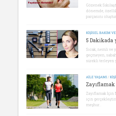
Gözenek Sıkılaşt
dönemde, özellik
parçasını oluştur
KIŞISEL BAKIM VE
5 Dakikada 
Sıcak, nemli ve 
geçmeyen, sabah
sürekli terleyen y
AILE YAŞAMI
/
KIŞ
Zayıflamak 
Zayıflamak İçin
için gerçekleştir
meşhur...