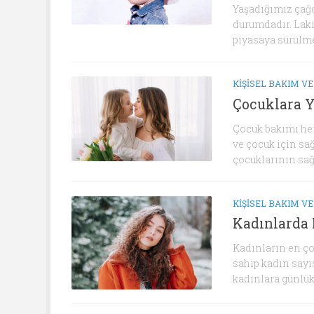
Yaşadığımız çağd
durumdadır. Laki
piyasaya sürülmek
KIŞISEL BAKIM VE
Çocuklara Y
Çocuk bakımı her
ve çocuk için sağ
çocuklarının sağl
KIŞISEL BAKIM VE
Kadınlarda 
Kadınların en ço
sahip kadın sayı
kadınlara günlük