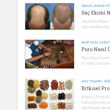
KIŞISEL BAKIM VE
Saç Ekimi N
Saç Ekimi Nasıl Y
gibi vücudun çeşi
HOBI VE EL SANAT
Puro Nasıl Ü
Puro Nasıl Üreti
bir tütün ürünüdü
AILE YAŞAMI
/
KIŞ
Bitkisel Pr
Bitkisel Protein
bitkisel protein 
tüketilmesi gerek