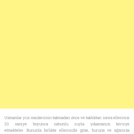
Uzmanlar yüz maskesinin takmadan önce ve taktıktan sonra ellerinizi
20 saniye boyunca sabunlu suyla yıkamanızı tavsiye
etmekteler. Bununla birlikte ellerinizle göze, buruna ve ağzınıza