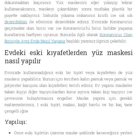
dokunmaktan kaçınınız. Yüz maskesini eğer yıkayıp tekrar
kullanacaksanız, maskeyi çıkardıktan sonra mutlaka plastik bir
poşette saklayınız. Sabunla yıkama imkanınız kısıtlı ise sık sık
dezenfektan
ile ellerinizi dezenfekte ediniz. Evinizde Koronavirüs
geçirmekte olan birisi var ise Koronavirüs’lü birisi birlikte yaşama
kurallarına harfiyen uyunuz. Bununla ilgili olarak
Koronavirüs Olan
Birisiyle Aynı Evde Nasıl Yaşanır
başlıklı yazımız ilginizi çekebilir.
Evdeki eski kıyafetlerden yüz maskesi
nasıl yapılır
Evinizde kullanmadığınız eski bir tişört veya kıyafetten de yüz
maskesi yapabiliriz. Bunun için tercihen kalın pamuk veya pamuk ve
polyester karışımı olan kıyafetleri tercih ediniz. Ev yapımı maskeler
takan kişiyi diğer taşıyıcılardan korur ayrıca takan kişi taşıyıcı ise
çevresine bulaştırmasını engeller. Maske yapımı için gerekli
malzemelerimiz, 1 eski tişört, makas, kağıt havlu ve bir kaç tane
çengelli iğne.
Yapılışı:
Önce eski tişörtün üzerine maske şeklinde keseceğiniz yerleri