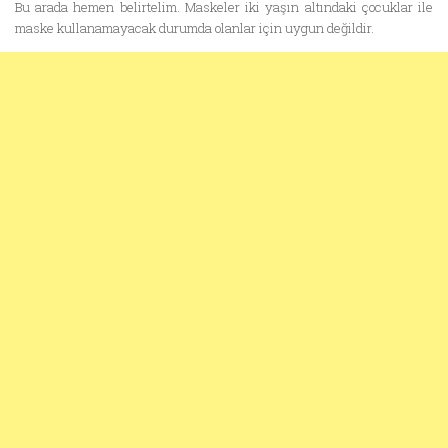
Bu arada hemen belirtelim. Maskeler iki yaşın altındaki çocuklar ile
maske kullanamayacak durumda olanlar için uygun değildir.