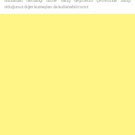
bunlardan herhangi birine sahip değilseniz çevresinde sahip
olduğunuz diğer kumaşları da kullanabilirsiniz.