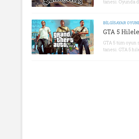
tanesi. Oyunda dil
BILGISAYAR OYUN
GTA 5 Hilele
GTA 5 tüm oyun 
tanesi. GTA 5 hil