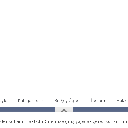
ayfa
Kategoriler
Bir Şey Öğren
İletişim
Hakk
y Mousolos
ler kullanılmaktadır. Sitemize giriş yaparak çerez kullanımın