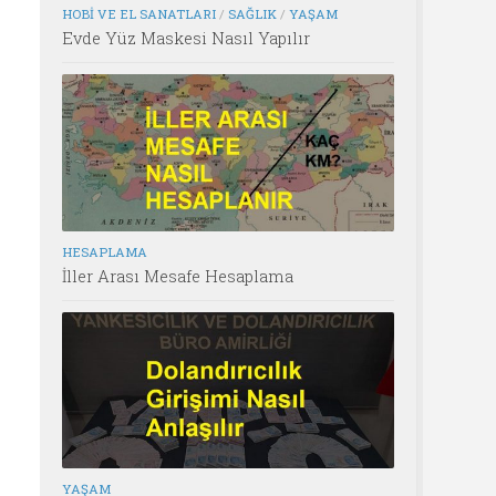
HOBI VE EL SANATLARI
/
SAĞLIK
/
YAŞAM
Evde Yüz Maskesi Nasıl Yapılır
HESAPLAMA
İller Arası Mesafe Hesaplama
YAŞAM