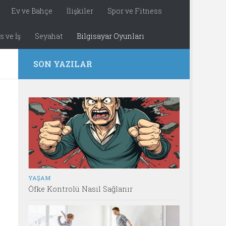
Ev ve Bahçe
İlişkiler
Spor ve Fitness
 ve İş
Seyahat
Bilgisayar Oyunları
SON YAZILAR
YAŞAM
Öfke Kontrolü Nasıl Sağlanır