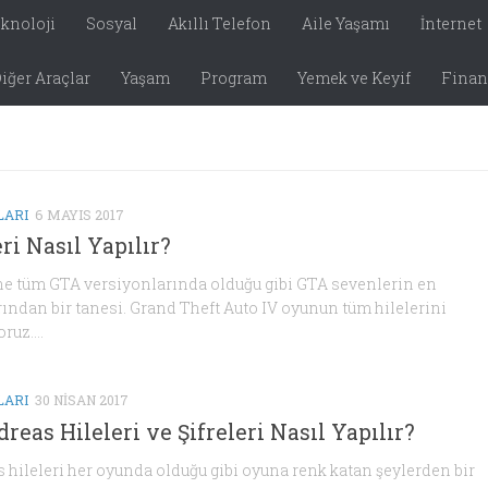
eknoloji
Sosyal
Akıllı Telefon
Aile Yaşamı
İnternet
iğer Araçlar
Yaşam
Program
Yemek ve Keyif
Finans
LARI
6 MAYIS 2017
ri Nasıl Yapılır?
ine tüm GTA versiyonlarında olduğu gibi GTA sevenlerin en
ından bir tanesi. Grand Theft Auto IV oyunun tüm hilelerini
ruz....
LARI
30 NISAN 2017
eas Hileleri ve Şifreleri Nasıl Yapılır?
hileleri her oyunda olduğu gibi oyuna renk katan şeylerden bir