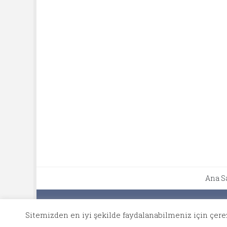
Ana S
Copyright © Tüm Hakları Saklıdır 2016-2021 Designed b
Sitemizden en iyi şekilde faydalanabilmeniz için çerez