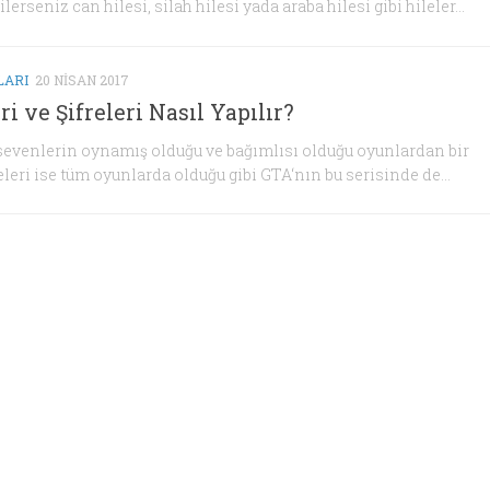
erseniz can hilesi, silah hilesi yada araba hilesi gibi hileler...
LARI
20 NISAN 2017
ri ve Şifreleri Nasıl Yapılır?
sevenlerin oynamış olduğu ve bağımlısı olduğu oyunlardan bir
eleri ise tüm oyunlarda olduğu gibi GTA‘nın bu serisinde de...