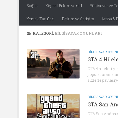
Sağlık
Kişisel Bakım ve stil
Bilgisayar ve T
Yemek Tarifleri
Eğitim ve İletişim
Araba & D
KATEGORI:
BILGISAYAR OYUNLARI
BILGISAYAR OYUN
GTA 4 Hilele
GTA 4 hileleri y
popüler aramalar
sizlerle paylaşıyo
BILGISAYAR OYUN
GTA San Andr
GTA San Andreas 