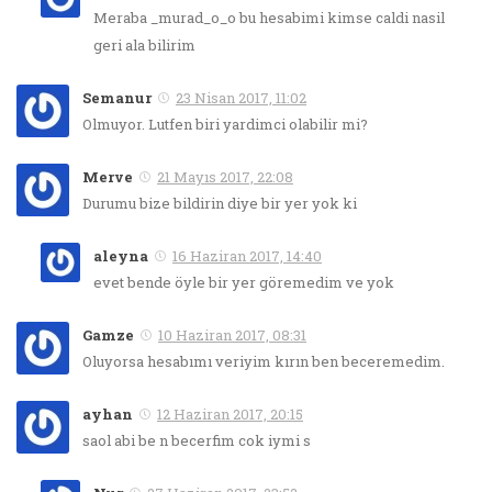
Meraba _murad_o_o bu hesabimi kimse caldi nasil
geri ala bilirim
Semanur
23 Nisan 2017, 11:02
Olmuyor. Lutfen biri yardimci olabilir mi?
Merve
21 Mayıs 2017, 22:08
Durumu bize bildirin diye bir yer yok ki
aleyna
16 Haziran 2017, 14:40
evet bende öyle bir yer göremedim ve yok
Gamze
10 Haziran 2017, 08:31
Oluyorsa hesabımı veriyim kırın ben beceremedim.
ayhan
12 Haziran 2017, 20:15
saol abi be n becerfim cok iymi s