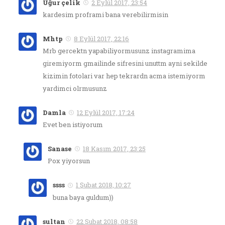
Uğur çelik
2 Eylül 2017, 23:54
kardesim proframi bana verebilirmisin
Mhtp
8 Eylül 2017, 22:16
Mrb gercektn yapabiliyormusunz instagramima
giremiyorm gmailinde sifresini unuttm ayni sekilde
kizimin fotolari var hep tekrardn acma istemiyorm
yardimci olrmusunz
Damla
12 Eylül 2017, 17:24
Evet ben istiyorum
Sanase
18 Kasım 2017, 23:25
Pox yiyorsun
ssss
1 Şubat 2018, 10:27
buna baya guldum))
sultan
22 Şubat 2018, 08:58