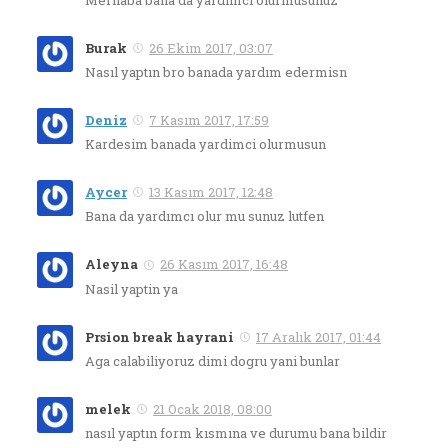
Merhaba bana da yardımcı olurmusunuz
Burak
26 Ekim 2017, 03:07
Nasıl yaptın bro banada yardım edermisn
Deniz
7 Kasım 2017, 17:59
Kardesim banada yardimci olurmusun
Aycer
13 Kasım 2017, 12:48
Bana da yardımcı olur mu sunuz lutfen
Aleyna
26 Kasım 2017, 16:48
Nasil yaptin ya
Prsion break hayrani
17 Aralık 2017, 01:44
Aga calabiliyoruz dimi dogru yani bunlar
melek
21 Ocak 2018, 08:00
nasıl yaptın form kısmına ve durumu bana bildir