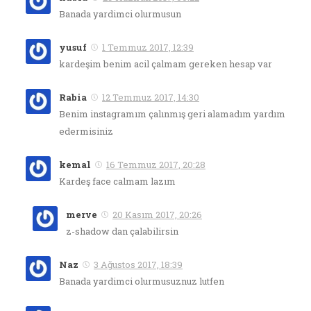
Banada yardimci olurmusun
yusuf
1 Temmuz 2017, 12:39
kardeşim benim acil çalmam gereken hesap var
Rabia
12 Temmuz 2017, 14:30
Benim instagramım çalınmış geri alamadım yardım
edermisiniz
kemal
16 Temmuz 2017, 20:28
Kardeş face calmam lazım
merve
20 Kasım 2017, 20:26
z-shadow dan çalabilirsin
Naz
3 Ağustos 2017, 18:39
Banada yardimci olurmusuznuz lutfen