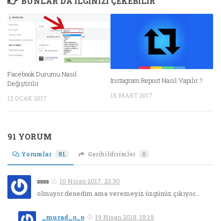
BUNLAR DA ILGINIZI ÇEKEBILIR
Facebook Durumu Nasıl
Instagram Repost Nasıl Yapılır ?
Değiştirilir
18 MART 2017
12 OCAK 2017
91 YORUM
Yorumlar
91
Geribildirimler
0
ssss
10 Nisan 2017, 23:30
olmuyor.denedim ama veremeyiz üzgünüz çıkıyor….
_murad_o_o
19 Nisan 2018, 19:19