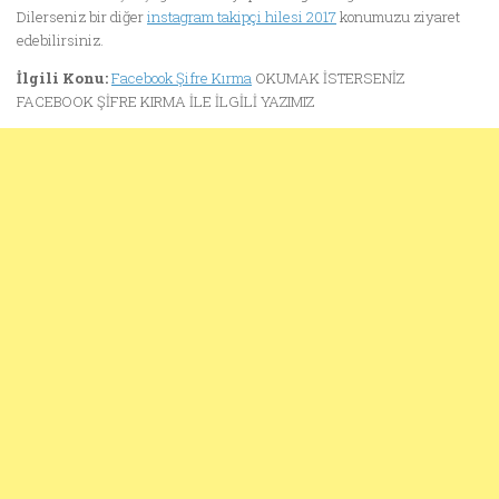
Dilerseniz bir diğer
instagram takipçi hilesi 2017
konumuzu ziyaret
edebilirsiniz.
İlgili Konu:
Facebook Şifre Kırma
OKUMAK İSTERSENİZ
FACEBOOK ŞİFRE KIRMA İLE İLGİLİ YAZIMIZ