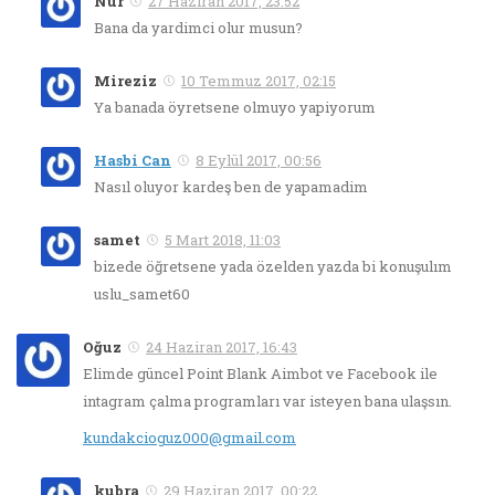
Nur
27 Haziran 2017, 23:52
Bana da yardimci olur musun?
Mireziz
10 Temmuz 2017, 02:15
Ya banada öyretsene olmuyo yapiyorum
Hasbi Can
8 Eylül 2017, 00:56
Nasıl oluyor kardeş ben de yapamadim
samet
5 Mart 2018, 11:03
bizede öğretsene yada özelden yazda bi konuşulım
uslu_samet60
Oğuz
24 Haziran 2017, 16:43
Elimde güncel Point Blank Aimbot ve Facebook ile
intagram çalma programları var isteyen bana ulaşsın.
kundakcioguz000@gmail.com
kubra
29 Haziran 2017, 00:22