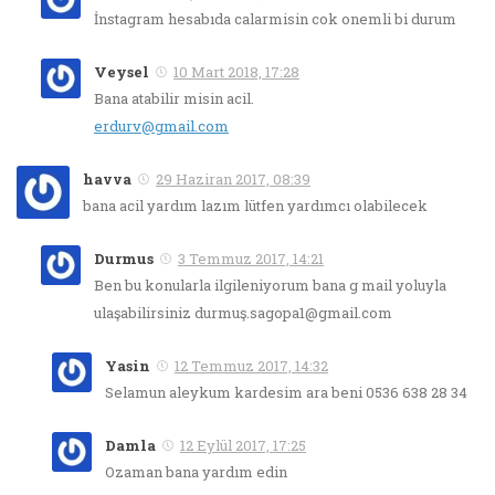
İnstagram hesabıda calarmisin cok onemli bi durum
Veysel
10 Mart 2018, 17:28
Bana atabilir misin acil.
erdurv@gmail.com
havva
29 Haziran 2017, 08:39
bana acil yardım lazım lütfen yardımcı olabilecek
Durmus
3 Temmuz 2017, 14:21
Ben bu konularla ilgileniyorum bana g mail yoluyla
ulaşabilirsiniz durmuş.sagopa1@gmail.com
Yasin
12 Temmuz 2017, 14:32
Selamun aleykum kardesim ara beni 0536 638 28 34
Damla
12 Eylül 2017, 17:25
Ozaman bana yardım edin