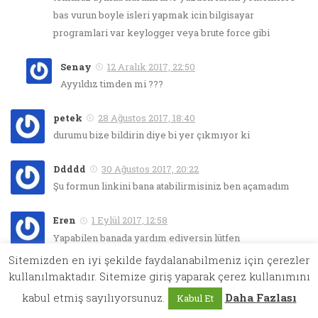
bas vurun boyle isleri yapmak icin bilgisayar
programlari var keylogger veya brute force gibi
Senay
12 Aralık 2017, 22:50
Ayyıldız timden mi ???
petek
28 Ağustos 2017, 18:40
durumu bize bildirin diye bi yer çıkmıyor ki
Ddddd
30 Ağustos 2017, 20:22
Şu formun linkini bana atabilirmisiniz ben açamadım
Eren
1 Eylül 2017, 12:58
Yapabilen banada yardım ediversin lütfen
Erenasman03@gmail.com
Sitemizden en iyi şekilde faydalanabilmeniz için çerezler
kullanılmaktadır. Sitemize giriş yaparak çerez kullanımını
Hasbi Can
8 Eylül 2017, 00:35
kabul etmiş sayılıyorsunuz.
Daha Fazlası
Kabul Et
Kardeşim ben sana iki hesap versem kız kardeşime