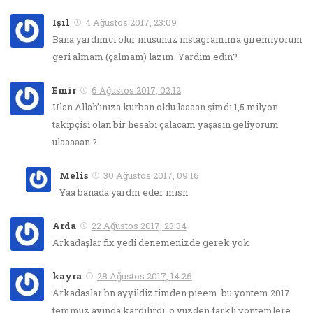
Işıl
4 Ağustos 2017, 23:09
Bana yardımcı olur musunuz instagramima giremiyorum
geri almam (çalmam) lazım. Yardim edin?
Emir
6 Ağustos 2017, 02:12
Ulan Allah’ınıza kurban oldu laaaan şimdi 1,5 milyon
takipçisi olan bir hesabı çalacam yaşasın geliyorum
ulaaaaan ?
Melis
30 Ağustos 2017, 09:16
Yaa banada yardm eder misn
Arda
22 Ağustos 2017, 23:34
Arkadaşlar fix yedi denemenizde gerek yok
kayra
28 Ağustos 2017, 14:26
Arkadaslar bn ayyildiz timden pieem .bu yontem 2017
temmuz ayinda kardilirdi .o yuzden farkli yontemlere