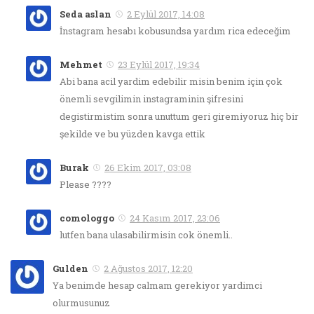
Seda aslan
2 Eylül 2017, 14:08
İnstagram hesabı kobusundsa yardım rica edeceğim
Mehmet
23 Eylül 2017, 19:34
Abi bana acil yardim edebilir misin benim için çok
önemli sevgilimin instagraminin şifresini
degistirmistim sonra unuttum geri giremiyoruz hiç bir
şekilde ve bu yüzden kavga ettik
Burak
26 Ekim 2017, 03:08
Please ????
comologgo
24 Kasım 2017, 23:06
lutfen bana ulasabilirmisin cok önemli..
Gulden
2 Ağustos 2017, 12:20
Ya benimde hesap calmam gerekiyor yardimci
olurmusunuz