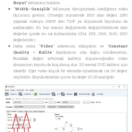
Boyut
” bölümünü bulalım.
“
Width
–
Genişlik
” bölümüne dönüştürmek istediğimiz video
ölçüsünü girelim. (Örneğin orjinalinde 1920 olan değeri 1280
yapmak videoyu 1080P den 720P ye düşürecek boyutunu da
azaltacaktır. En boy oranını değiştirerek değiştirilebilecek olan
değerler içinde en sık kullanılanlar 1024, 1152, 1366, 1600, 1920
değerleridir.)
Daha sonra “
Video
” sekmesini tıklayalım ve “
Constant
Quality –
Kalite
” kaydıracını sola doğru sürükleyelim
.
Buradaki değeri arttırmak kaliteyi düşüreceğinden video
dosyasının boyutu da küçülmüş olur. 20 normal DVD kalitesi için
idealdir. Eğer video küçük bir ekranda oynatılacak ise 30 değeri
seçilebilir. Büyük ekranlar içinse bu değer 22-25 aralığıdır.