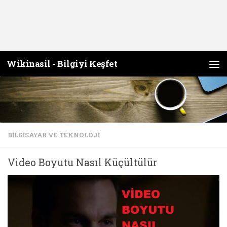
Wikinasil - Bilgiyi Keşfet
Skip to content
BILGISAYAR VE TEKNOLOJI
Video Boyutu Nasıl Küçültülür