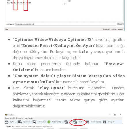
“
Optimise Video-Videoyu Optimize Et
” menü başlığı altın
olan “
Encoder Preset-Kodlayıcı Ön Ayarı
” kaydıracını sağa
doğru sürükleyelim. Bu kaydıraç ne kadar yavaşa ayarlanırda
dosya boyutumuz da o kadar küçük olur.
Daha sonra pencerenin üstünde bulunan “
Preview-
Önizleme
” butonuna basalım.
“
Use system default player-Sistem varsayılan video
oynatıcısını kullan
” kutusuna tık işareti koyalım.
Son olarak “
Play-Oynat
” butonuna tıklayalım. Buradan
önizleme yaparak alacağımız videonun kalitesini görebiliriz. Eğer
kalitesini beğenmedi iseniz tekrar geriye gidip ayarları
değiştirebilirisiniz.