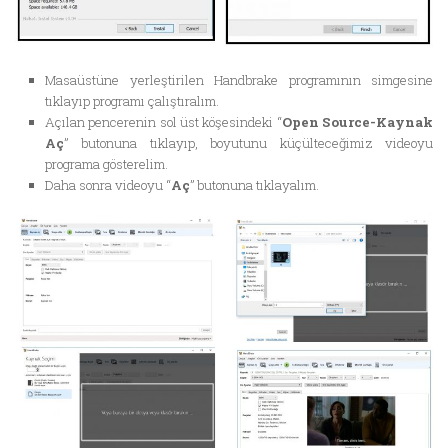
Masaüstüne yerleştirilen Handbrake programının simgesine
tıklayıp programı çalıştıralım.
Açılan pencerenin sol üst köşesindeki “
Open Source-Kaynak
Aç
” butonuna tıklayıp, boyutunu küçülteceğimiz videoyu
programa gösterelim.
Daha sonra videoyu “
Aç
” butonuna tıklayalım.