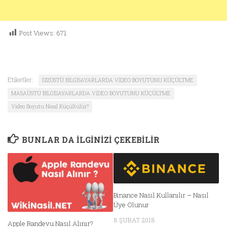
Post Views:
671
Etiketler:
DİZÜSTÜ BİLGİSAYARLARDA VİDEO BOYUTUNU KÜÇÜLTME
MASAÜSTÜ BİLGİSAYARLARDA VİDEO BOYUTUNU KÜÇÜLTME
Video Boyutu Nasıl Küçültülür?
BUNLAR DA ILGINIZI ÇEKEBILIR
Binance Nasıl Kullanılır – Nasıl
Üye Olunur
8 ŞUBAT 2018
Apple Randevu Nasıl Alınır?